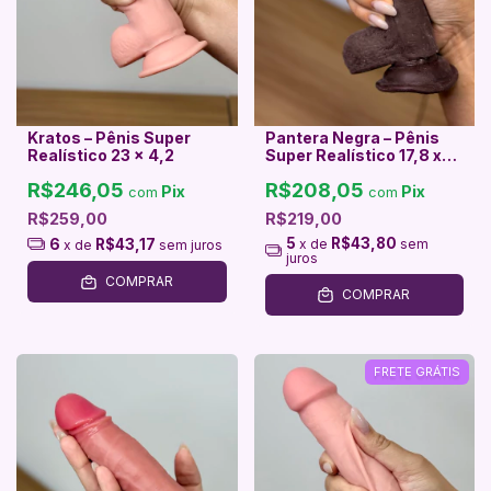
Kratos – Pênis Super
Pantera Negra – Pênis
Realístico 23 x 4,2
Super Realístico 17,8 x
3,6
R$246,05
R$208,05
Pix
Pix
com
com
R$259,00
R$219,00
5
R$43,80
6
R$43,17
x de
sem
x de
sem juros
juros
COMPRAR
COMPRAR
FRETE GRÁTIS