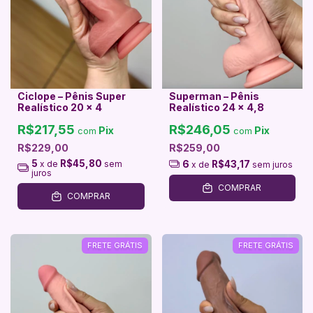
Ciclope – Pênis Super
Superman – Pênis
Realístico 20 x 4
Realístico 24 x 4,8
R$217,55
R$246,05
Pix
Pix
com
com
R$229,00
R$259,00
5
R$45,80
6
R$43,17
x de
sem
x de
sem juros
juros
COMPRAR
COMPRAR
FRETE GRÁTIS
FRETE GRÁTIS