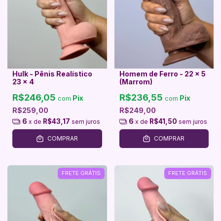
Hulk - Pênis Realístico
Homem de Ferro - 22 x 5
23 x 4
(Marrom)
R$246,05
R$236,55
Pix
Pix
com
com
R$259,00
R$249,00
6
R$43,17
6
R$41,50
x de
sem juros
x de
sem juros
COMPRAR
COMPRAR
FRETE GRÁTIS
FRETE GRÁTIS