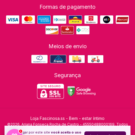
Formas de pagamento
Meios de envio
Segurança
Loja Fascinosa.ss - Bem - estar íntimo
©2026. Ariana Fonseca Rocha de Castro - 45550488000169. Todos
os direitos reservados.
3
Ao navegar por este site
você aceita o uso