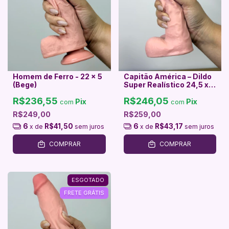
Homem de Ferro - 22 x 5
Capitão América – Dildo
(Bege)
Super Realístico 24,5 x
4,5
R$236,55
R$246,05
Pix
Pix
com
com
R$249,00
R$259,00
6
R$41,50
6
R$43,17
x de
sem juros
x de
sem juros
COMPRAR
COMPRAR
ESGOTADO
FRETE GRÁTIS