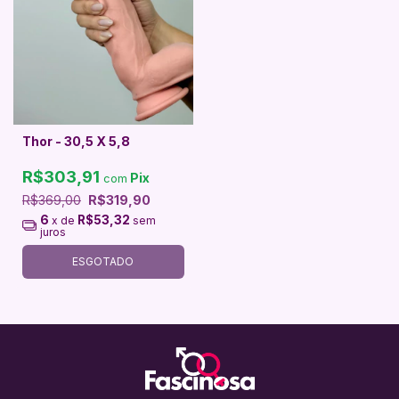
Thor - 30,5 X 5,8
R$303,91
Pix
com
R$369,00
R$319,90
6
R$53,32
x de
sem
juros
ESGOTADO