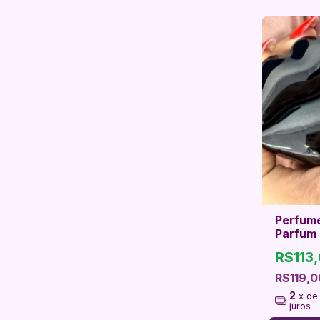
Perfume
Parfum 
R$113
R$119,0
2
x d
juros