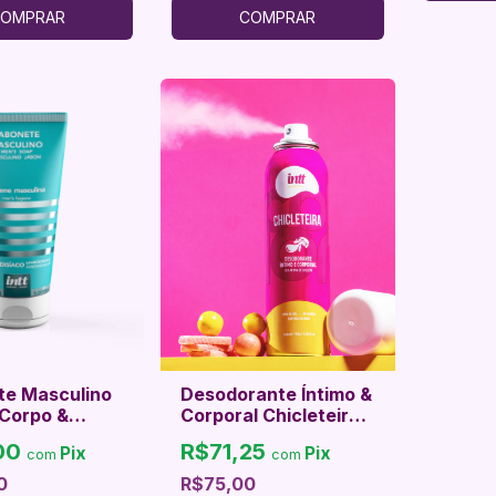
OMPRAR
COMPRAR
te Masculino
Desodorante Íntimo &
 Corpo &
Corporal Chicleteira
ntt
Jato Seco – Frescor
00
R$71,25
Pix
Pix
com
Doce, Confiança &
com
Sensualidade
0
R$75,00