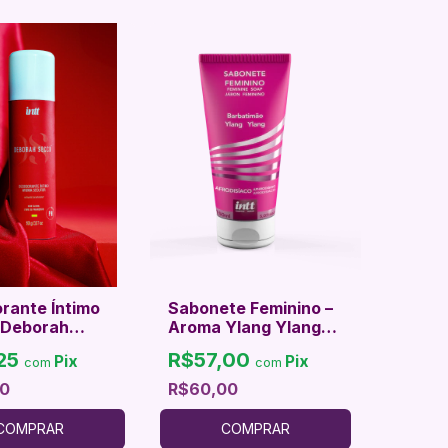
rante Íntimo
Sabonete Feminino –
 Deborah
Aroma Ylang Ylang
– Frescor &
INTT 150ml
,25
R$57,00
Pix
Pix
ão
com
com
0
R$60,00
COMPRAR
COMPRAR