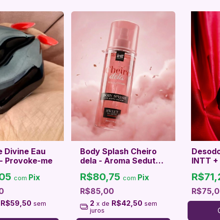
 Divine Eau
Body Splash Cheiro
Desodo
- Provoke-me
dela - Aroma Sedutor
INTT +
Afrodisíaco
Secco 
,05
R$80,75
R$71
Pix
Pix
com
com
Seduç
0
R$85,00
R$75,0
R$59,50
2
R$42,50
e
sem
x de
sem
juros