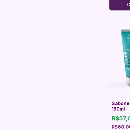
C
Sabone
150ml –
Íntimo I
R$57,
R$60,0