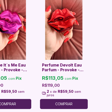
e It´s Me Eau
Perfume Devolt Eau
- Provoke -
Parfum - Provoke -
me
,05
R$113,05
Pix
Pix
com
com
00
R$119,00
R$59,50
2
R$59,50
e
sem
x de
sem
juros
COMPRAR
COMPRAR