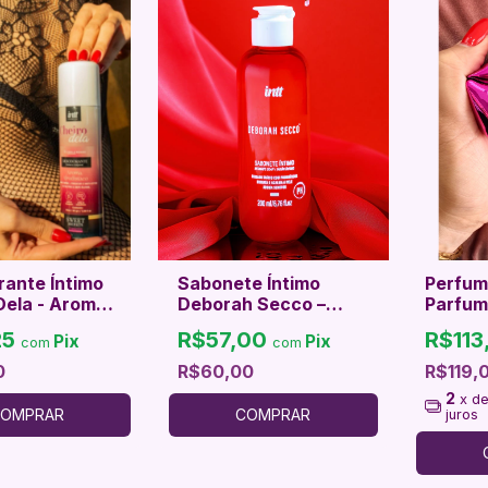
ante Íntimo
Sabonete Íntimo
Perfum
Dela - Aroma
Deborah Secco –
Parfum 
íaco
Frescor, Cuidado &
me
25
R$57,00
R$113
Pix
Pix
com
Confiança Diária
com
0
R$60,00
R$119,
2
x d
OMPRAR
COMPRAR
juros