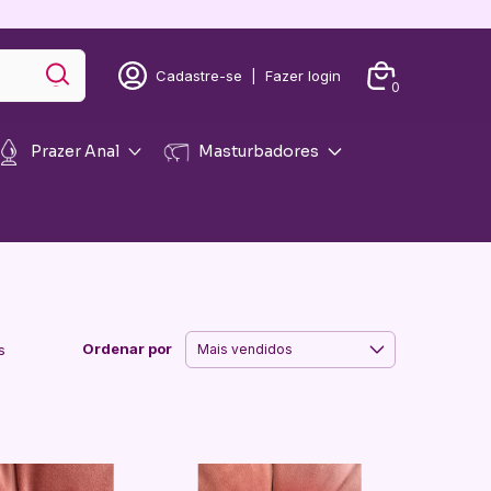
Cadastre-se
|
Fazer login
0
Prazer Anal
Masturbadores
Ordenar por
s