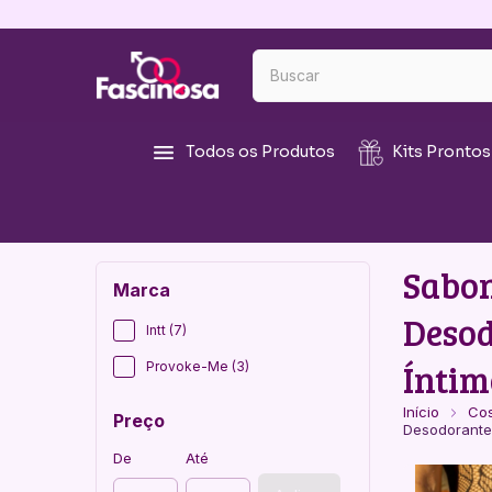
Todos os Produtos
Kits Prontos
Sabon
Marca
Deso
Intt (7)
Íntim
Provoke-Me (3)
Início
Cos
Preço
Desodorante
De
Até