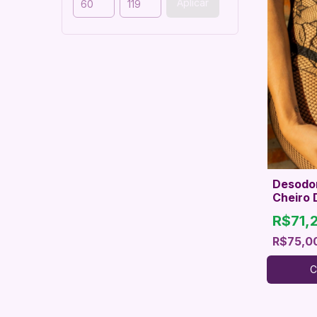
Aplicar
Desodor
Cheiro 
Afrodis
R$71,
R$75,0
C