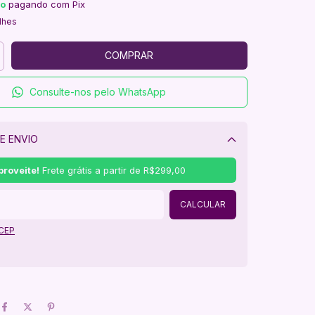
to
pagando com Pix
lhes
Consulte-nos pelo WhatsApp
E ENVIO
Alterar CEP
proveite!
Frete grátis a partir de
R$299,00
CALCULAR
 CEP