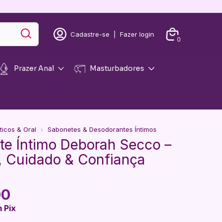
Cadastre-se
|
Fazer login
0
Prazer Anal
Masturbadores
icos & Oral
Sabonetes & Desodorantes Íntimos
te Íntimo Deborah Secco –
, Cuidado & Confiança
00
m
Pix