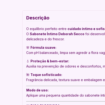
Descrição
O equilíbrio perfeito entre
cuidado íntimo e sofi
O
Sabonete Íntimo Deborah Secco
foi desenvol
delicadeza e do frescor.
🌸
Fórmula suave:
Com pH balanceado, limpa sem agredir a flora vag
💧
Proteção & bem-estar:
Auxilia na prevenção de odores e desconfortos, ma
🌺
Toque sofisticado:
Fragrância delicada, textura suave e embalagem el
Modo de uso:
Aplique uma pequena quantidade do sabonete ínt