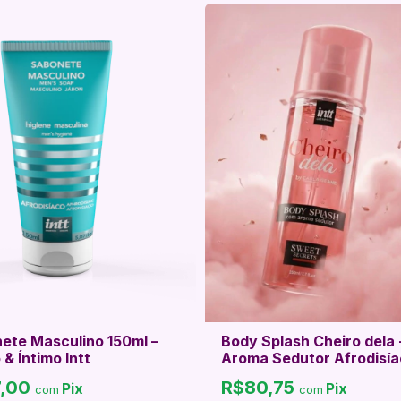
ete Masculino 150ml –
Body Splash Cheiro dela 
& Íntimo Intt
Aroma Sedutor Afrodisí
7,00
R$80,75
Pix
Pix
com
com