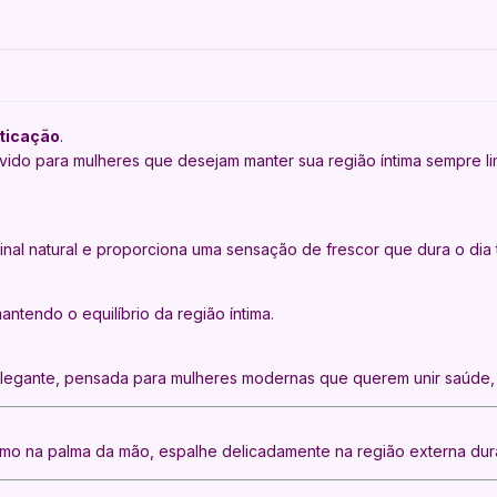
sticação
.
vido para mulheres que desejam manter sua região íntima sempre li
inal natural e proporciona uma sensação de frescor que dura o dia 
ntendo o equilíbrio da região íntima.
egante, pensada para mulheres modernas que querem unir saúde, cui
imo na palma da mão, espalhe delicadamente na região externa du