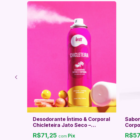
TT +
Desodorante Íntimo & Corporal
Sabon
or &
Chicleteira Jato Seco –
Corpo 
Frescor Doce, Confiança &
R$71,25
R$5
Pix
Sensualidade
com