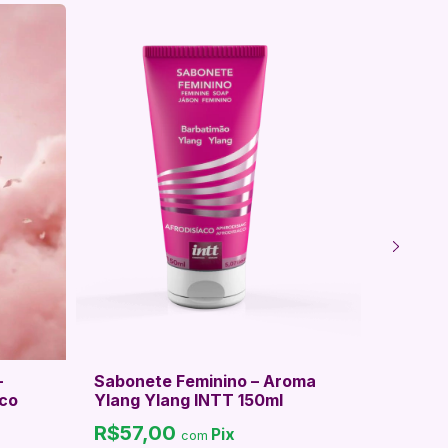
-
Sabonete Feminino – Aroma
Perfum
aco
Ylang Ylang INTT 150ml
Provok
R$57,00
R$113
Pix
com