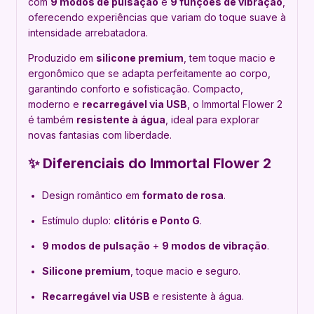
com
9 modos de pulsação
e
9 funções de vibração
,
oferecendo experiências que variam do toque suave à
intensidade arrebatadora.
Produzido em
silicone premium
, tem toque macio e
ergonômico que se adapta perfeitamente ao corpo,
garantindo conforto e sofisticação. Compacto,
moderno e
recarregável via USB
, o Immortal Flower 2
é também
resistente à água
, ideal para explorar
novas fantasias com liberdade.
✨ Diferenciais do Immortal Flower 2
Design romântico em
formato de rosa
.
Estímulo duplo:
clitóris e Ponto G
.
9 modos de pulsação
+
9 modos de vibração
.
Silicone premium
, toque macio e seguro.
Recarregável via USB
e resistente à água.