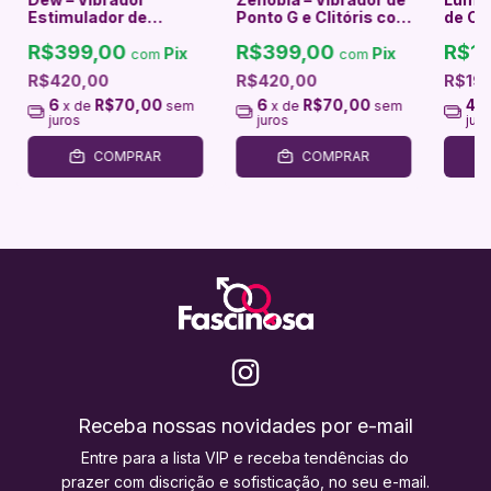
Estimulador de
Ponto G e Clitóris com
de Cli
Clitóris com Sucção e
Pulsação em Silicone
R$399,00
R$399,00
R$1
Ponto G
Líquido
Pix
Pix
com
com
R$420,00
R$420,00
R$19
6
R$70,00
6
R$70,00
4
x de
sem
x de
sem
x
juros
juros
jur
COMPRAR
COMPRAR
Receba nossas novidades por e-mail
Entre para a lista VIP e receba tendências do
prazer com discrição e sofisticação, no seu e-mail.