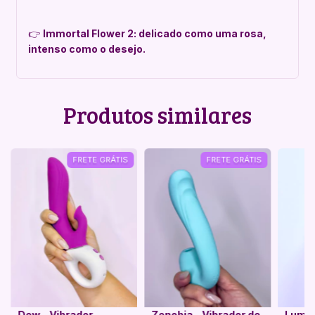
👉
Immortal Flower 2: delicado como uma rosa,
intenso como o desejo.
Produtos similares
FRETE GRÁTIS
FRETE GRÁTIS
Dew – Vibrador
Zenobia – Vibrador de
Lumia